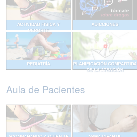
ACTIVIDAD FÍSICA Y
ADICCIONES
DEPORTE
PEDIATRÍA
PLANIFICACIÓN COMPARTIDA
DE LA ATENCIÓN
Aula de Pacientes
ACOMPAÑANDO A QUIEN TE
ASMA INFANTIL