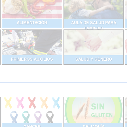
ALIMENTACIÓN
AULA DE SALUD PARA
FAMILIAS
PRIMEROS AUXILIOS
SALUD Y GÉNERO
CÁNCER
CELIAQUÍA