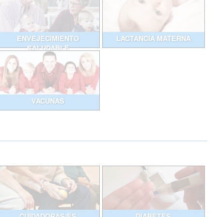
ENVEJECIMIENTO
LACTANCIA MATERNA
SALUDABLE
VACUNAS
CUIDADORAS/ES
DIABETES