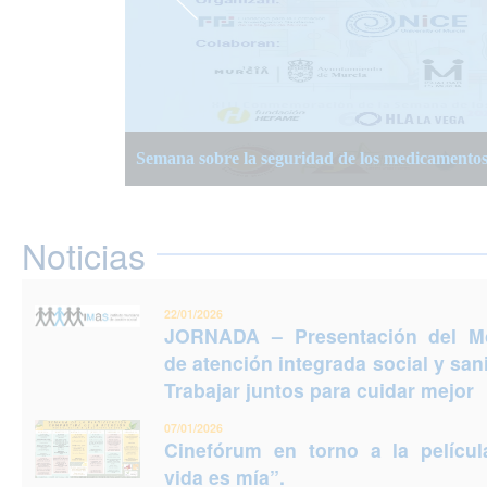
JORNADA – Presentación del Modelo de atención
Semana Planificación Compartida de la Atención
XIII Semanas Adultos Mayores en Murcia 2025
para cuidar mejor
Semana sobre la seguridad de los medicamento
Jornadas Prevención del Suicidio 2025: Puedes e
Noticias
22/01/2026
JORNADA – Presentación del M
de atención integrada social y sani
Trabajar juntos para cuidar mejor
07/01/2026
Cinefórum en torno a la películ
vida es mía”.