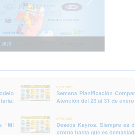
 integrada social y sanitaria: Trabajar juntos
 del 26 al 31 de enero (Murcia)
s 2025
legir otro futuro
07/01/2026
odelo
Semana Planificación Compart
taria:
Atención del 26 al 31 de enero
07/01/2026
a “Mi
Deseos Kayros. Siempre es 
pronto hasta que es demasiado