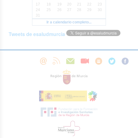
17
18
19
20
21
22
23
24
25
26
27
28
29
30
31
Ir a calendario completo...
Tweets de esaludmurcia