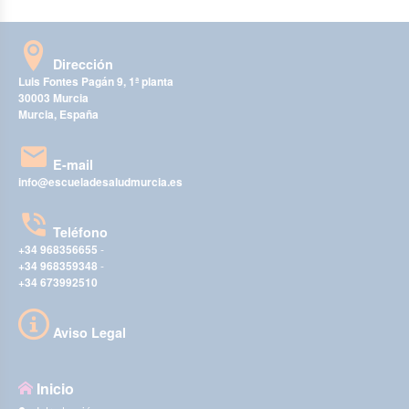
Dirección
Luis Fontes Pagán 9, 1ª planta
30003 Murcia
Murcia, España
E-mail
info@escueladesaludmurcia.es
Teléfono
+34 968356655
-
+34 968359348
-
+34 673992510
Aviso Legal
Inicio