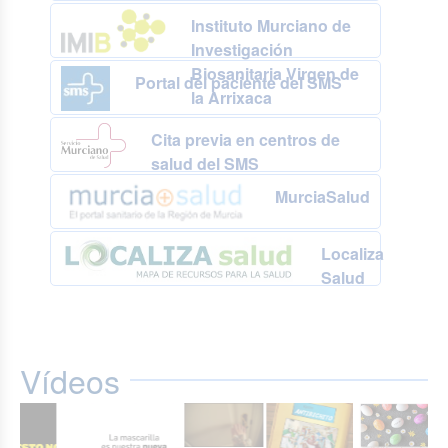
Instituto Murciano de
Investigación
Biosanitaria Virgen de
Portal del paciente del SMS
la Arrixaca
Cita previa en centros de
salud del SMS
MurciaSalud
Localiza
Salud
Vídeos