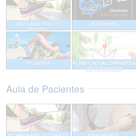
ACTIVIDAD FÍSICA Y
ADICCIONES
DEPORTE
PEDIATRÍA
PLANIFICACIÓN COMPARTIDA
DE LA ATENCIÓN
Aula de Pacientes
ACOMPAÑANDO A QUIEN TE
ASMA INFANTIL