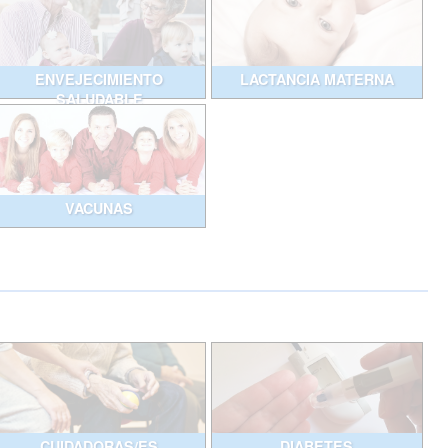
ENVEJECIMIENTO
LACTANCIA MATERNA
SALUDABLE
VACUNAS
CUIDADORAS/ES
DIABETES