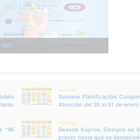
 integrada social y sanitaria: Trabajar juntos
 del 26 al 31 de enero (Murcia)
s 2025
legir otro futuro
07/01/2026
odelo
Semana Planificación Compart
taria:
Atención del 26 al 31 de enero
07/01/2026
a “Mi
Deseos Kayros. Siempre es 
pronto hasta que es demasiado