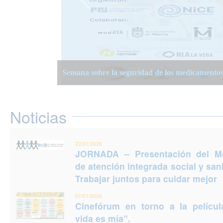
JORNADA – Presentación del Modelo de atención
Semana Planificación Compartida de la Atención
XIII Semanas Adultos Mayores en Murcia 2025
para cuidar mejor
Semana sobre la seguridad de los medicamento
Jornadas Prevención del Suicidio 2025: Puedes e
Noticias
22/01/2026
JORNADA – Presentación del M
de atención integrada social y sani
Trabajar juntos para cuidar mejor
07/01/2026
Cinefórum en torno a la películ
vida es mía”.