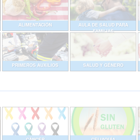
ALIMENTACIÓN
AULA DE SALUD PARA
FAMILIAS
PRIMEROS AUXILIOS
SALUD Y GÉNERO
CÁNCER
CELIAQUÍA