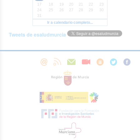
17
18
19
20
21
22
23
24
25
26
27
28
29
30
31
Ir a calendario completo...
Tweets de esaludmurcia