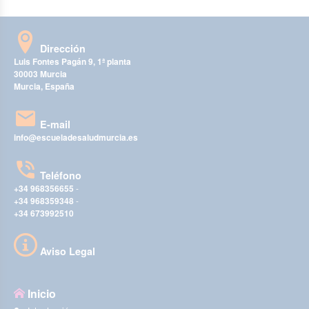
Dirección
Luis Fontes Pagán 9, 1ª planta
30003 Murcia
Murcia, España
E-mail
info@escueladesaludmurcia.es
Teléfono
+34 968356655
-
+34 968359348
-
+34 673992510
Aviso Legal
Inicio