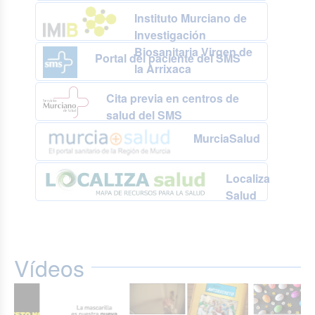
Instituto Murciano de
Investigación
Biosanitaria Virgen de
Portal del paciente del SMS
la Arrixaca
Cita previa en centros de
salud del SMS
MurciaSalud
Localiza
Salud
Vídeos