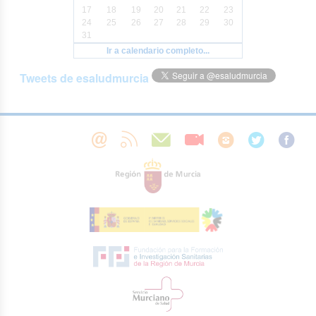
17
18
19
20
21
22
23
24
25
26
27
28
29
30
31
Ir a calendario completo...
Tweets de esaludmurcia