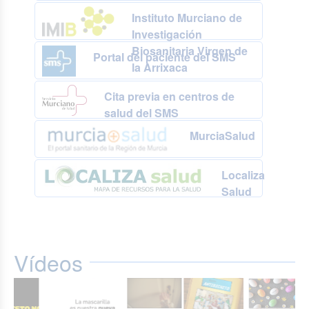
Instituto Murciano de
Investigación
Biosanitaria Virgen de
Portal del paciente del SMS
la Arrixaca
Cita previa en centros de
salud del SMS
MurciaSalud
Localiza
Salud
Vídeos