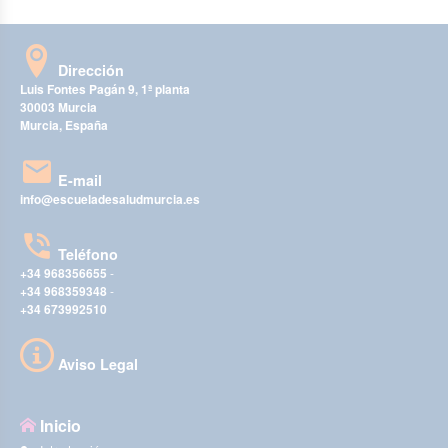
Dirección
Luis Fontes Pagán 9, 1ª planta
30003 Murcia
Murcia, España
E-mail
info@escueladesaludmurcia.es
Teléfono
+34 968356655
-
+34 968359348
-
+34 673992510
Aviso Legal
Inicio