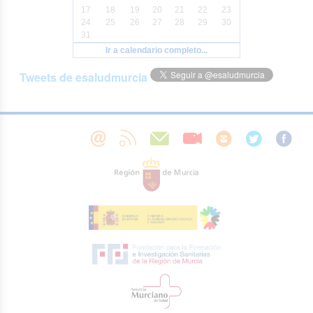
17
18
19
20
21
22
23
24
25
26
27
28
29
30
31
Ir a calendario completo...
Tweets de esaludmurcia