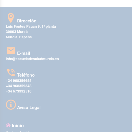
Dirección
Luis Fontes Pagán 9, 1ª planta
30003 Murcia
Murcia, España
E-mail
info@escueladesaludmurcia.es
Teléfono
+34 968356655
-
+34 968359348
-
+34 673992510
Aviso Legal
Inicio