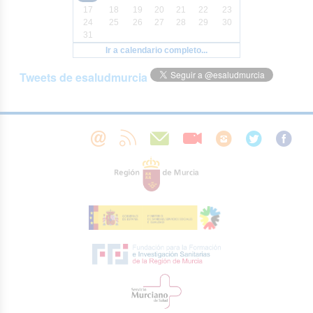
17
18
19
20
21
22
23
24
25
26
27
28
29
30
31
Ir a calendario completo...
Tweets de esaludmurcia