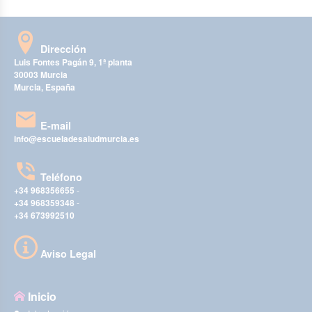
Dirección
Luis Fontes Pagán 9, 1ª planta
30003 Murcia
Murcia, España
E-mail
info@escueladesaludmurcia.es
Teléfono
+34 968356655
-
+34 968359348
-
+34 673992510
Aviso Legal
Inicio