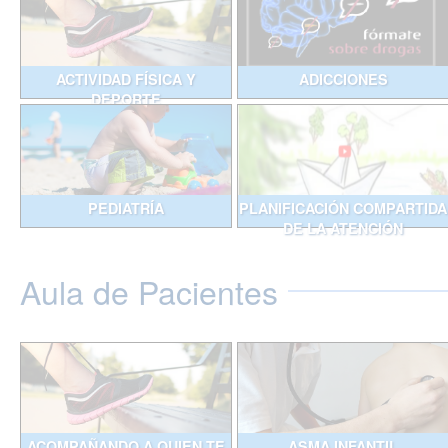
ACTIVIDAD FÍSICA Y
ADICCIONES
DEPORTE
PEDIATRÍA
PLANIFICACIÓN COMPARTIDA
DE LA ATENCIÓN
Aula de Pacientes
ACOMPAÑANDO A QUIEN TE
ASMA INFANTIL