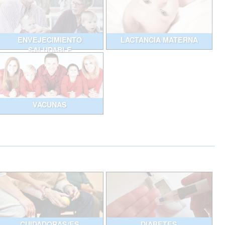
ENVEJECIMIENTO
LACTANCIA MATERNA
SALUDABLE
VACUNAS
CUIDADORAS/ES
DIABETES