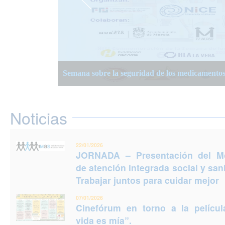
JORNADA – Presentación del Modelo de atención
Semana Planificación Compartida de la Atención
XIII Semanas Adultos Mayores en Murcia 2025
para cuidar mejor
Semana sobre la seguridad de los medicamento
Jornadas Prevención del Suicidio 2025: Puedes e
Noticias
22/01/2026
JORNADA – Presentación del M
de atención integrada social y sani
Trabajar juntos para cuidar mejor
07/01/2026
Cinefórum en torno a la películ
vida es mía”.