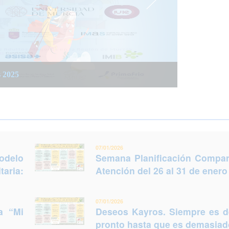
 integrada social y sanitaria: Trabajar juntos
 del 26 al 31 de enero (Murcia)
s 2025
legir otro futuro
07/01/2026
odelo
Semana Planificación Compart
taria:
Atención del 26 al 31 de enero
07/01/2026
a “Mi
Deseos Kayros. Siempre es 
pronto hasta que es demasiado