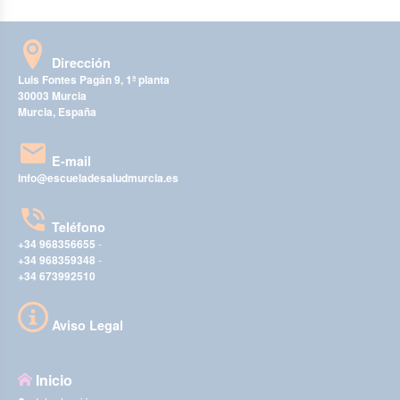
Dirección
Luis Fontes Pagán 9, 1ª planta
30003 Murcia
Murcia, España
E-mail
info@escueladesaludmurcia.es
Teléfono
+34 968356655
-
+34 968359348
-
+34 673992510
Aviso Legal
Inicio