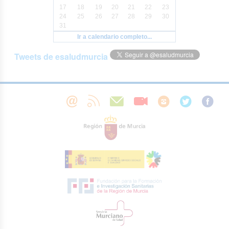
17
18
19
20
21
22
23
24
25
26
27
28
29
30
31
Ir a calendario completo...
Tweets de esaludmurcia