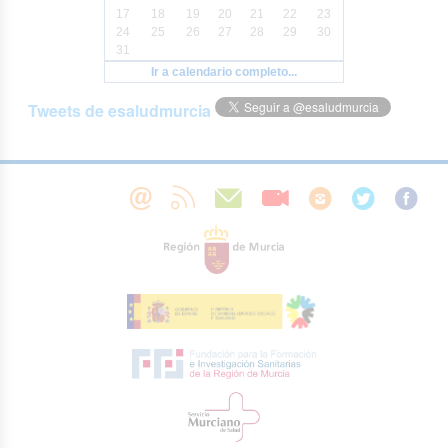
17
18
19
20
21
22
23
24
25
26
27
28
29
30
31
Ir a calendario completo...
Tweets de esaludmurcia