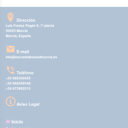
Dirección
Luis Fontes Pagán 9, 1ª planta
30003 Murcia
Murcia, España
E-mail
info@escueladesaludmurcia.es
Teléfono
+34 968356655
-
+34 968359348
-
+34 673992510
Aviso Legal
Inicio