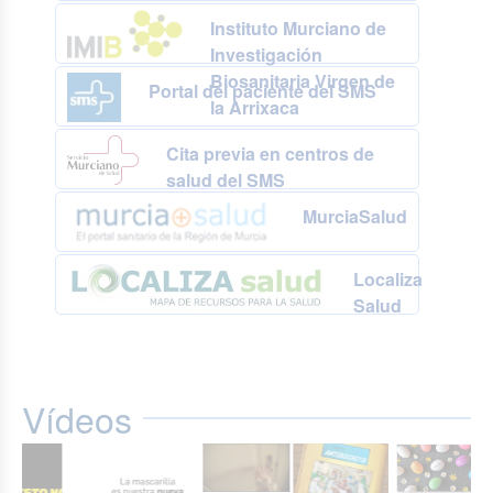
Instituto Murciano de
Investigación
Biosanitaria Virgen de
Portal del paciente del SMS
la Arrixaca
Cita previa en centros de
salud del SMS
MurciaSalud
Localiza
Salud
Vídeos