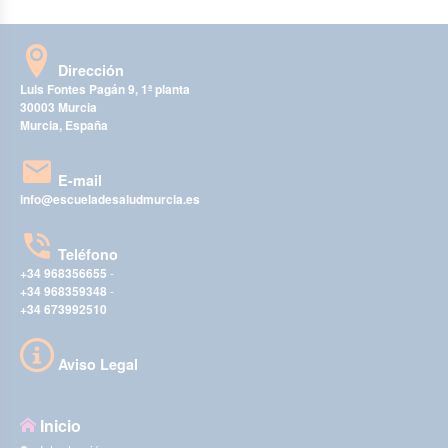
Dirección
Luis Fontes Pagán 9, 1ª planta
30003 Murcia
Murcia, España
E-mail
info@escueladesaludmurcia.es
Teléfono
+34 968356655
-
+34 968359348
-
+34 673992510
Aviso Legal
Inicio