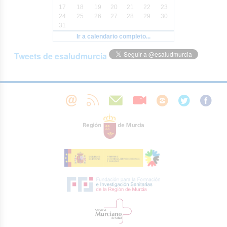
17
18
19
20
21
22
23
24
25
26
27
28
29
30
31
Ir a calendario completo...
Tweets de esaludmurcia