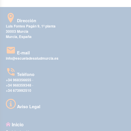
Dirección
Luis Fontes Pagán 9, 1ª planta
30003 Murcia
Murcia, España
E-mail
info@escueladesaludmurcia.es
Teléfono
+34 968356655
-
+34 968359348
-
+34 673992510
Aviso Legal
Inicio