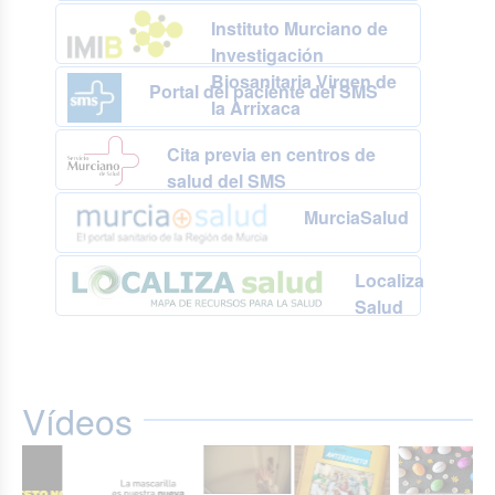
Instituto Murciano de
Investigación
Biosanitaria Virgen de
Portal del paciente del SMS
la Arrixaca
Cita previa en centros de
salud del SMS
MurciaSalud
Localiza
Salud
Vídeos