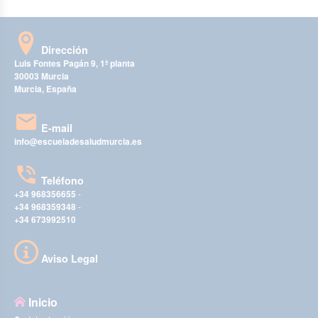
Dirección
Luis Fontes Pagán 9, 1ª planta
30003 Murcia
Murcia, España
E-mail
info@escueladesaludmurcia.es
Teléfono
+34 968356655
-
+34 968359348
-
+34 673992510
Aviso Legal
Inicio