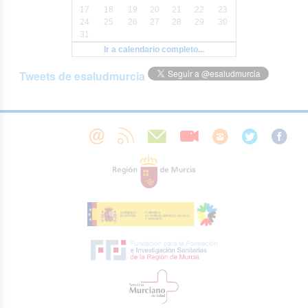
17
18
19
20
21
22
23
24
25
26
27
28
29
30
31
Ir a calendario completo...
Tweets de esaludmurcia