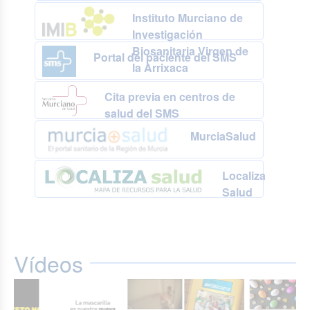
Instituto Murciano de
Investigación
Biosanitaria Virgen de
Portal del paciente del SMS
la Arrixaca
Cita previa en centros de
salud del SMS
MurciaSalud
Localiza
Salud
Vídeos