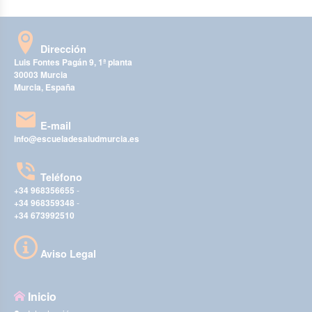
Dirección
Luis Fontes Pagán 9, 1ª planta
30003 Murcia
Murcia, España
E-mail
info@escueladesaludmurcia.es
Teléfono
+34 968356655
-
+34 968359348
-
+34 673992510
Aviso Legal
Inicio