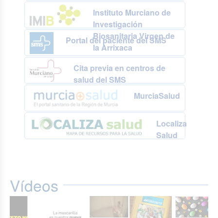
Instituto Murciano de
Investigación
Biosanitaria Virgen de
Portal del paciente del SMS
la Arrixaca
Cita previa en centros de
salud del SMS
MurciaSalud
Localiza
Salud
Vídeos