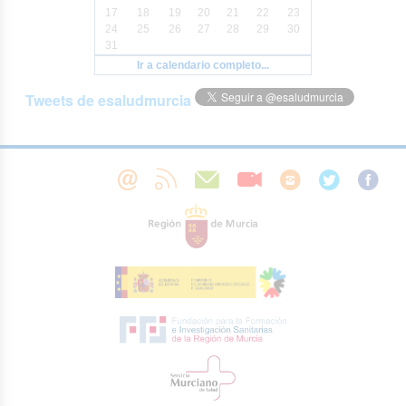
17
18
19
20
21
22
23
24
25
26
27
28
29
30
31
Ir a calendario completo...
Tweets de esaludmurcia