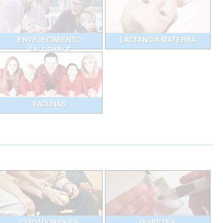
ENVEJECIMIENTO
LACTANCIA MATERNA
SALUDABLE
VACUNAS
CUIDADORAS/ES
DIABETES