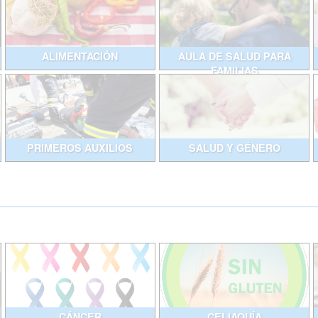
ALIMENTACIÓN
AULA DE SALUD PARA
FAMILIAS
PRIMEROS AUXILIOS
SALUD Y GÉNERO
CÁNCER
CELIAQUÍA