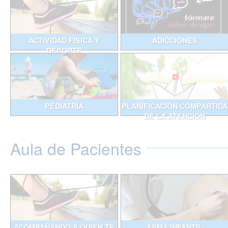
ACTIVIDAD FÍSICA Y
ADICCIONES
DEPORTE
PEDIATRÍA
PLANIFICACIÓN COMPARTIDA
DE LA ATENCIÓN
Aula de Pacientes
ACOMPAÑANDO A QUIEN TE
ASMA INFANTIL