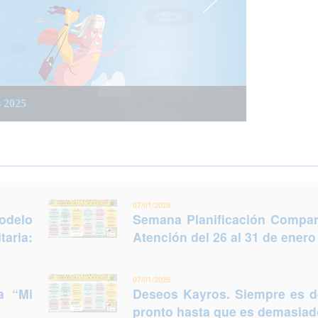
 integrada social y sanitaria: Trabajar juntos
 del 26 al 31 de enero (Murcia)
s 2025
legir otro futuro
07/01/2026
odelo
Semana Planificación Compart
taria:
Atención del 26 al 31 de enero
07/01/2026
a “Mi
Deseos Kayros. Siempre es 
pronto hasta que es demasiado