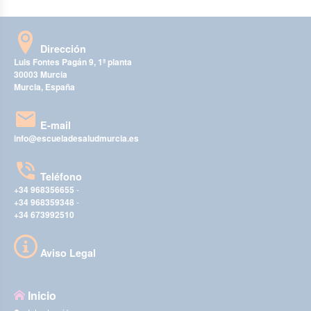
Dirección
Luis Fontes Pagán 9, 1ª planta
30003 Murcia
Murcia, España
E-mail
info@escueladesaludmurcia.es
Teléfono
+34 968356655
-
+34 968359348
-
+34 673992510
Aviso Legal
Inicio