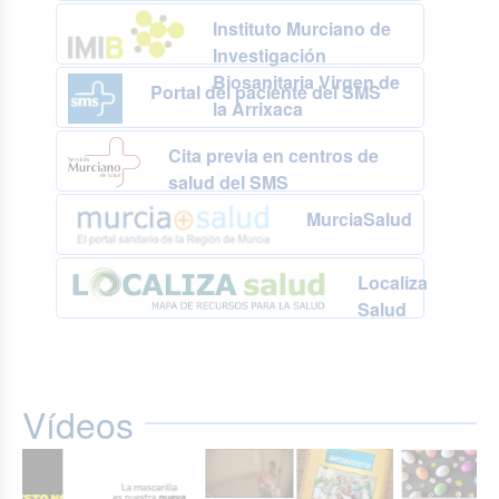
Instituto Murciano de
Investigación
Biosanitaria Virgen de
Portal del paciente del SMS
la Arrixaca
Cita previa en centros de
salud del SMS
MurciaSalud
Localiza
Salud
Vídeos