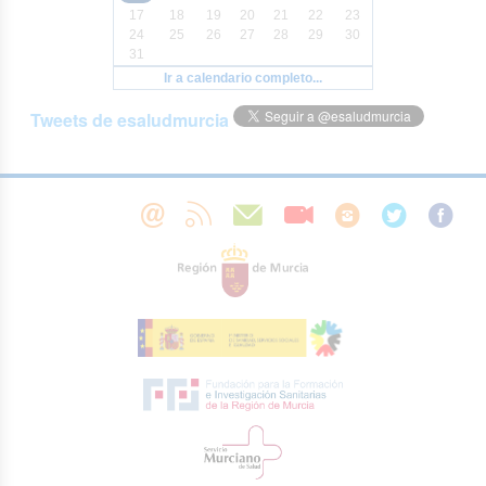
17
18
19
20
21
22
23
24
25
26
27
28
29
30
31
Ir a calendario completo...
Tweets de esaludmurcia