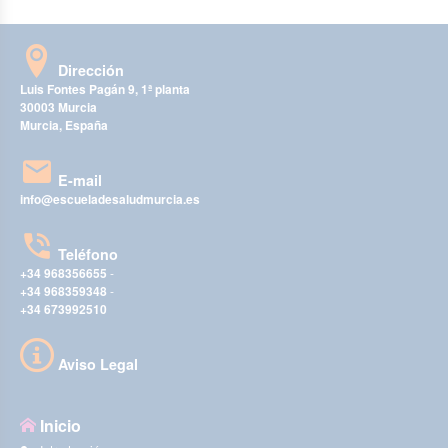
Dirección
Luis Fontes Pagán 9, 1ª planta
30003 Murcia
Murcia, España
E-mail
info@escueladesaludmurcia.es
Teléfono
+34 968356655
-
+34 968359348
-
+34 673992510
Aviso Legal
Inicio