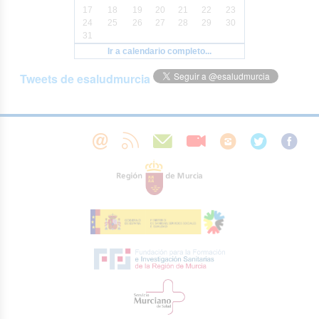
17
18
19
20
21
22
23
24
25
26
27
28
29
30
31
Ir a calendario completo...
Tweets de esaludmurcia