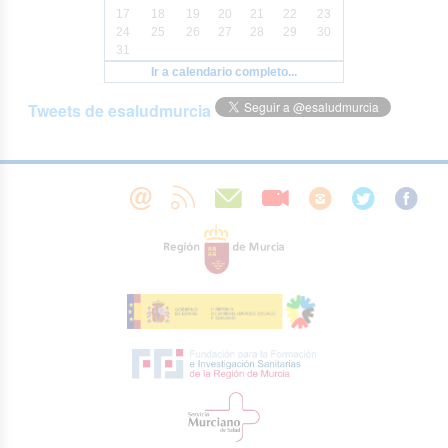
17
18
19
20
21
22
23
24
25
26
27
28
29
30
31
Ir a calendario completo...
Tweets de esaludmurcia