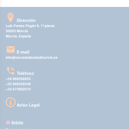
Dirección
Luis Fontes Pagán 9, 1ª planta
30003 Murcia
Murcia, España
E-mail
info@escueladesaludmurcia.es
Teléfono
+34 968356655
-
+34 968359348
-
+34 673992510
Aviso Legal
Inicio