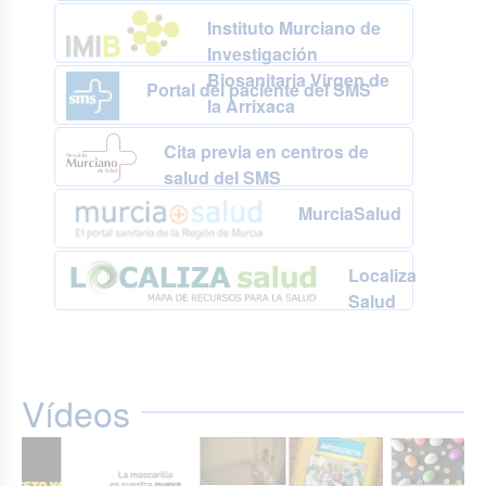
Instituto Murciano de
Investigación
Biosanitaria Virgen de
Portal del paciente del SMS
la Arrixaca
Cita previa en centros de
salud del SMS
MurciaSalud
Localiza
Salud
Vídeos