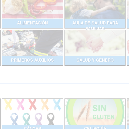
ALIMENTACIÓN
AULA DE SALUD PARA
FAMILIAS
PRIMEROS AUXILIOS
SALUD Y GÉNERO
CÁNCER
CELIAQUÍA