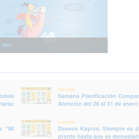
 integrada social y sanitaria: Trabajar juntos
 del 26 al 31 de enero (Murcia)
s 2025
legir otro futuro
07/01/2026
odelo
Semana Planificación Compart
taria:
Atención del 26 al 31 de enero
07/01/2026
a “Mi
Deseos Kayros. Siempre es 
pronto hasta que es demasiado