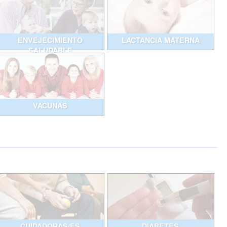
ENVEJECIMIENTO
LACTANCIA MATERNA
SALUDABLE
VACUNAS
CUIDADORAS/ES
DIABETES