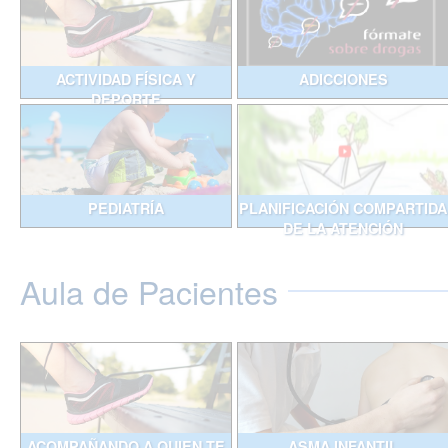
ACTIVIDAD FÍSICA Y
ADICCIONES
DEPORTE
PEDIATRÍA
PLANIFICACIÓN COMPARTIDA
DE LA ATENCIÓN
Aula de Pacientes
ACOMPAÑANDO A QUIEN TE
ASMA INFANTIL