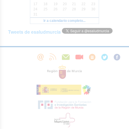
17
18
19
20
21
22
23
24
25
26
27
28
29
30
31
Ir a calendario completo...
Tweets de esaludmurcia