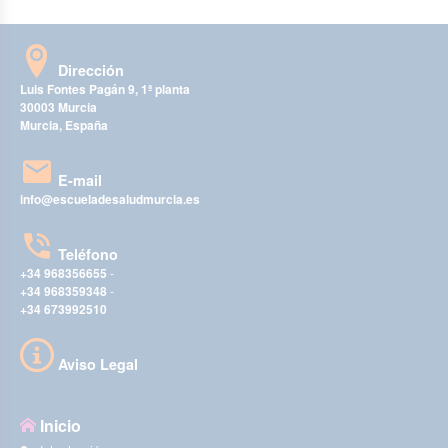
Dirección
Luis Fontes Pagán 9, 1ª planta
30003 Murcia
Murcia, España
E-mail
info@escueladesaludmurcia.es
Teléfono
+34 968356655
-
+34 968359348
-
+34 673992510
Aviso Legal
Inicio