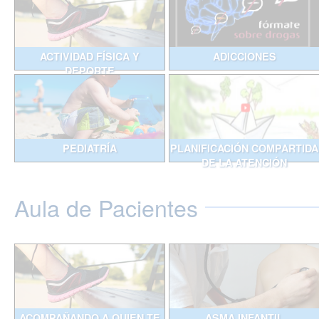
ACTIVIDAD FÍSICA Y
ADICCIONES
DEPORTE
PEDIATRÍA
PLANIFICACIÓN COMPARTIDA
DE LA ATENCIÓN
Aula de Pacientes
ACOMPAÑANDO A QUIEN TE
ASMA INFANTIL