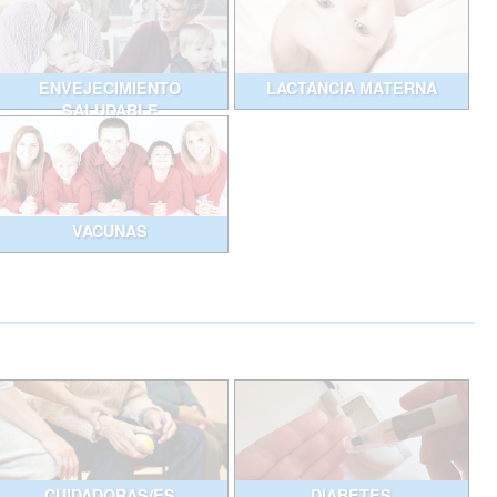
ENVEJECIMIENTO
LACTANCIA MATERNA
SALUDABLE
VACUNAS
CUIDADORAS/ES
DIABETES