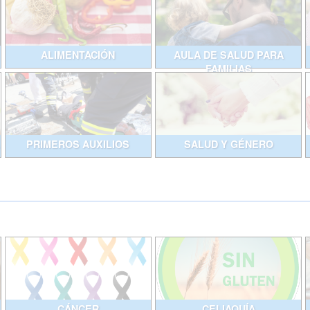
ALIMENTACIÓN
AULA DE SALUD PARA
FAMILIAS
PRIMEROS AUXILIOS
SALUD Y GÉNERO
CÁNCER
CELIAQUÍA