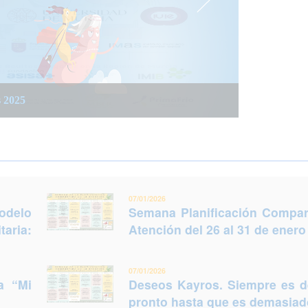
 integrada social y sanitaria: Trabajar juntos
 del 26 al 31 de enero (Murcia)
s 2025
legir otro futuro
07/01/2026
odelo
Semana Planificación Compart
taria:
Atención del 26 al 31 de enero
07/01/2026
a “Mi
Deseos Kayros. Siempre es 
pronto hasta que es demasiado