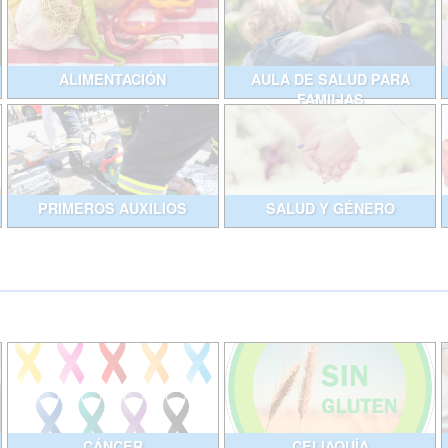
ALIMENTACIÓN
AULA DE SALUD PARA
FAMILIAS
PRIMEROS AUXILIOS
SALUD Y GÉNERO
CÁNCER
CELIAQUÍA