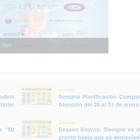
 integrada social y sanitaria: Trabajar juntos
 del 26 al 31 de enero (Murcia)
s 2025
legir otro futuro
07/01/2026
odelo
Semana Planificación Compart
taria:
Atención del 26 al 31 de enero
07/01/2026
a “Mi
Deseos Kayros. Siempre es 
pronto hasta que es demasiado