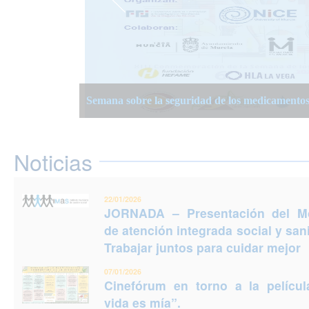
JORNADA – Presentación del Modelo de atención
Semana Planificación Compartida de la Atención
XIII Semanas Adultos Mayores en Murcia 2025
para cuidar mejor
Semana sobre la seguridad de los medicamento
Jornadas Prevención del Suicidio 2025: Puedes e
Noticias
22/01/2026
JORNADA – Presentación del M
de atención integrada social y sani
Trabajar juntos para cuidar mejor
07/01/2026
Cinefórum en torno a la películ
vida es mía”.