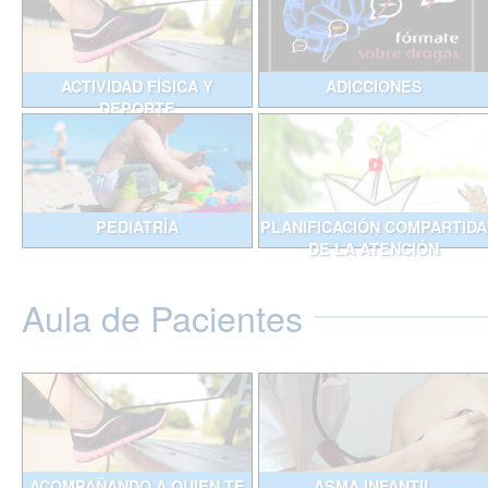
ACTIVIDAD FÍSICA Y
ADICCIONES
DEPORTE
PEDIATRÍA
PLANIFICACIÓN COMPARTIDA
DE LA ATENCIÓN
Aula de Pacientes
ACOMPAÑANDO A QUIEN TE
ASMA INFANTIL