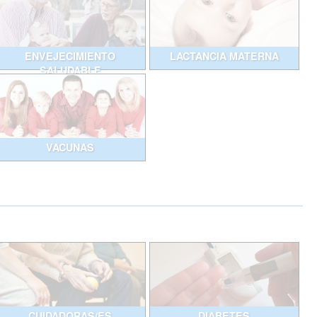
ENVEJECIMIENTO
LACTANCIA MATERNA
SALUDABLE
VACUNAS
CUIDADORAS/ES
DIABETES