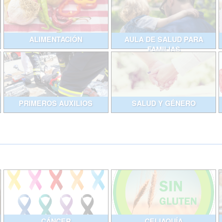
ALIMENTACIÓN
AULA DE SALUD PARA
FAMILIAS
PRIMEROS AUXILIOS
SALUD Y GÉNERO
CÁNCER
CELIAQUÍA