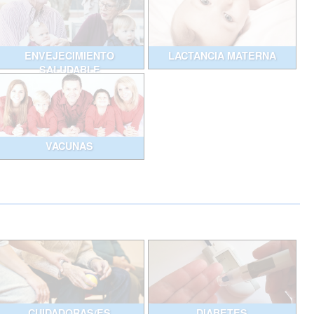
ENVEJECIMIENTO
LACTANCIA MATERNA
SALUDABLE
VACUNAS
CUIDADORAS/ES
DIABETES