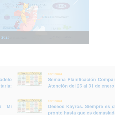
 integrada social y sanitaria: Trabajar juntos
 del 26 al 31 de enero (Murcia)
s 2025
legir otro futuro
07/01/2026
odelo
Semana Planificación Compart
taria:
Atención del 26 al 31 de enero
07/01/2026
a “Mi
Deseos Kayros. Siempre es 
pronto hasta que es demasiado