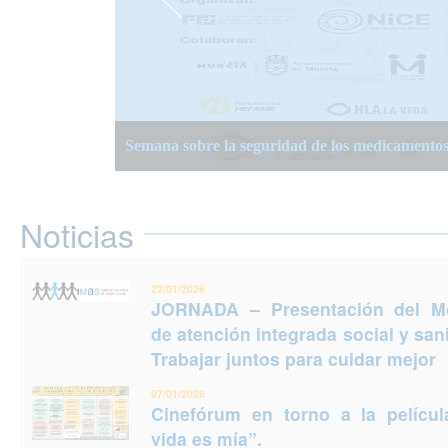
JORNADA – Presentación del Modelo de atención
Semana Planificación Compartida de la Atención
XIII Semanas Adultos Mayores en Murcia 2025
para cuidar mejor
Semana sobre la seguridad de los medicamento
Jornadas Prevención del Suicidio 2025: Puedes e
Noticias
22/01/2026
JORNADA – Presentación del M
de atención integrada social y sani
Trabajar juntos para cuidar mejor
07/01/2026
Cinefórum en torno a la películ
vida es mía”.