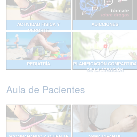
ACTIVIDAD FÍSICA Y
ADICCIONES
DEPORTE
PEDIATRÍA
PLANIFICACIÓN COMPARTIDA
DE LA ATENCIÓN
Aula de Pacientes
ACOMPAÑANDO A QUIEN TE
ASMA INFANTIL