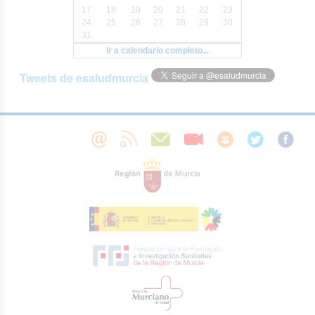
17
18
19
20
21
22
23
24
25
26
27
28
29
30
31
Ir a calendario completo...
Tweets de esaludmurcia