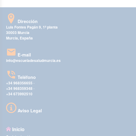
Dirección
Luis Fontes Pagán 9, 1ª planta
30003 Murcia
Murcia, España
E-mail
info@escueladesaludmurcia.es
Teléfono
+34 968356655
-
+34 968359348
-
+34 673992510
Aviso Legal
Inicio