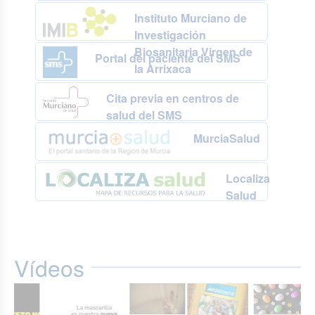
Instituto Murciano de
Investigación
Biosanitaria Virgen de
Portal del paciente del SMS
la Arrixaca
Cita previa en centros de
salud del SMS
MurciaSalud
Localiza
Salud
Vídeos