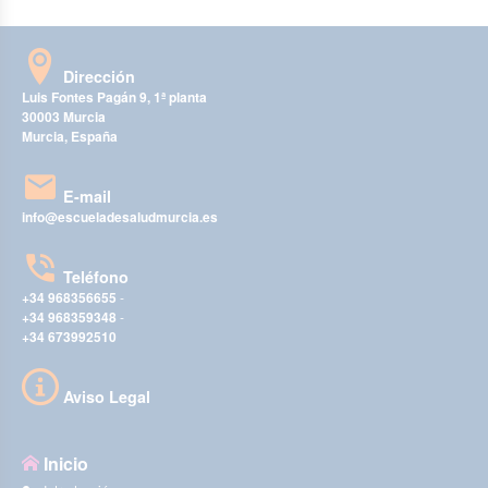
Dirección
Luis Fontes Pagán 9, 1ª planta
30003 Murcia
Murcia, España
E-mail
info@escueladesaludmurcia.es
Teléfono
+34 968356655
-
+34 968359348
-
+34 673992510
Aviso Legal
Inicio