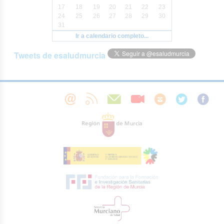
17
18
19
20
21
22
23
24
25
26
27
28
29
30
31
Ir a calendario completo...
Tweets de esaludmurcia