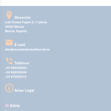
Dirección
Luis Fontes Pagán 9, 1ª planta
30003 Murcia
Murcia, España
E-mail
info@escueladesaludmurcia.es
Teléfono
+34 968356655
-
+34 968359348
-
+34 673992510
Aviso Legal
Inicio