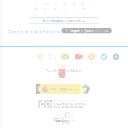
17
18
19
20
21
22
23
24
25
26
27
28
29
30
31
Ir a calendario completo...
Tweets de esaludmurcia