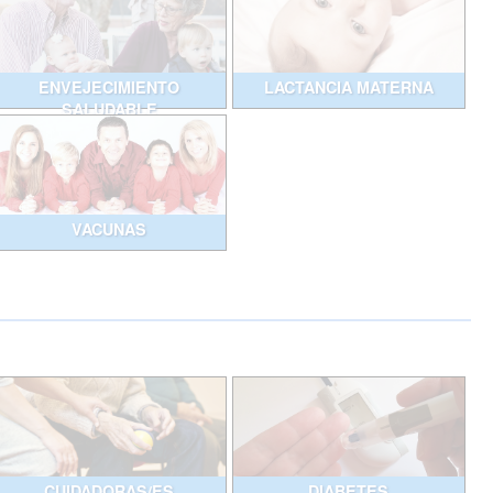
ENVEJECIMIENTO
LACTANCIA MATERNA
SALUDABLE
VACUNAS
CUIDADORAS/ES
DIABETES