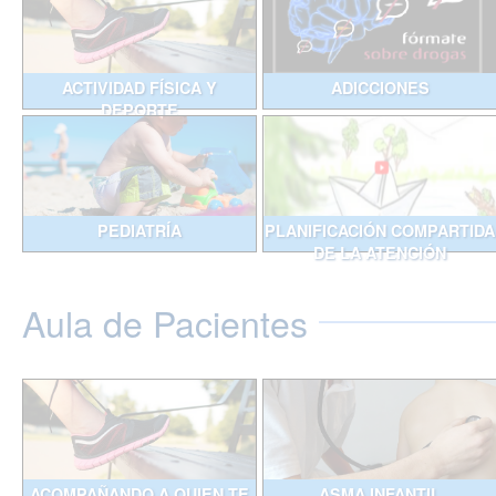
ACTIVIDAD FÍSICA Y
ADICCIONES
DEPORTE
PEDIATRÍA
PLANIFICACIÓN COMPARTIDA
DE LA ATENCIÓN
Aula de Pacientes
ACOMPAÑANDO A QUIEN TE
ASMA INFANTIL