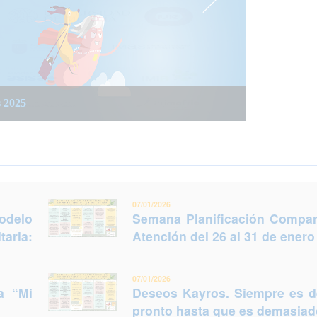
 integrada social y sanitaria: Trabajar juntos
 del 26 al 31 de enero (Murcia)
s 2025
legir otro futuro
07/01/2026
odelo
Semana Planificación Compart
taria:
Atención del 26 al 31 de enero
07/01/2026
a “Mi
Deseos Kayros. Siempre es 
pronto hasta que es demasiado