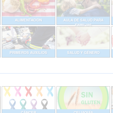
ALIMENTACIÓN
AULA DE SALUD PARA
FAMILIAS
PRIMEROS AUXILIOS
SALUD Y GÉNERO
CÁNCER
CELIAQUÍA