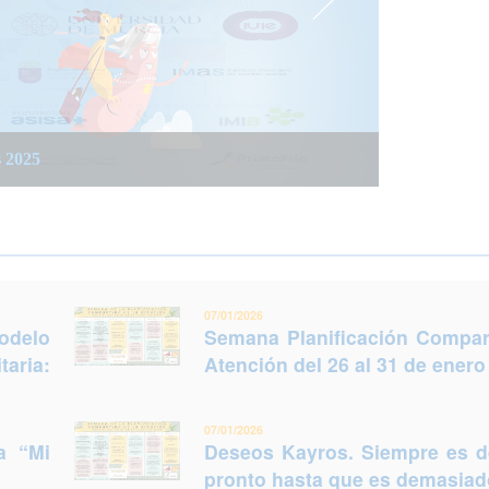
 integrada social y sanitaria: Trabajar juntos
 del 26 al 31 de enero (Murcia)
s 2025
legir otro futuro
07/01/2026
odelo
Semana Planificación Compart
taria:
Atención del 26 al 31 de enero
07/01/2026
a “Mi
Deseos Kayros. Siempre es 
pronto hasta que es demasiado