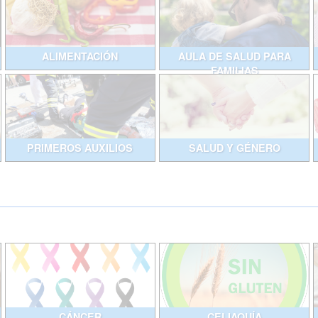
ALIMENTACIÓN
AULA DE SALUD PARA
FAMILIAS
PRIMEROS AUXILIOS
SALUD Y GÉNERO
CÁNCER
CELIAQUÍA