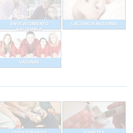
ENVEJECIMIENTO
LACTANCIA MATERNA
SALUDABLE
VACUNAS
CUIDADORAS/ES
DIABETES