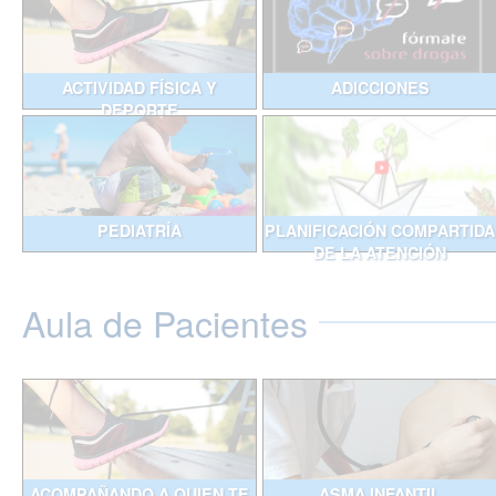
ACTIVIDAD FÍSICA Y
ADICCIONES
DEPORTE
PEDIATRÍA
PLANIFICACIÓN COMPARTIDA
DE LA ATENCIÓN
Aula de Pacientes
ACOMPAÑANDO A QUIEN TE
ASMA INFANTIL