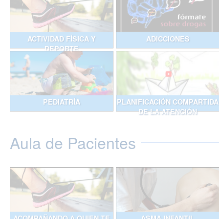
ACTIVIDAD FÍSICA Y
ADICCIONES
DEPORTE
PEDIATRÍA
PLANIFICACIÓN COMPARTIDA
DE LA ATENCIÓN
Aula de Pacientes
ACOMPAÑANDO A QUIEN TE
ASMA INFANTIL