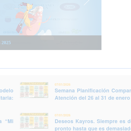
 integrada social y sanitaria: Trabajar juntos
 del 26 al 31 de enero (Murcia)
s 2025
legir otro futuro
07/01/2026
odelo
Semana Planificación Compart
taria:
Atención del 26 al 31 de enero
07/01/2026
a “Mi
Deseos Kayros. Siempre es 
pronto hasta que es demasiado