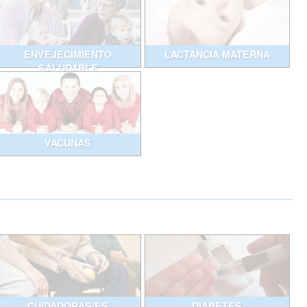
ENVEJECIMIENTO
LACTANCIA MATERNA
SALUDABLE
VACUNAS
CUIDADORAS/ES
DIABETES