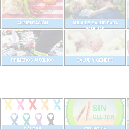
ALIMENTACIÓN
AULA DE SALUD PARA
FAMILIAS
PRIMEROS AUXILIOS
SALUD Y GÉNERO
CÁNCER
CELIAQUÍA