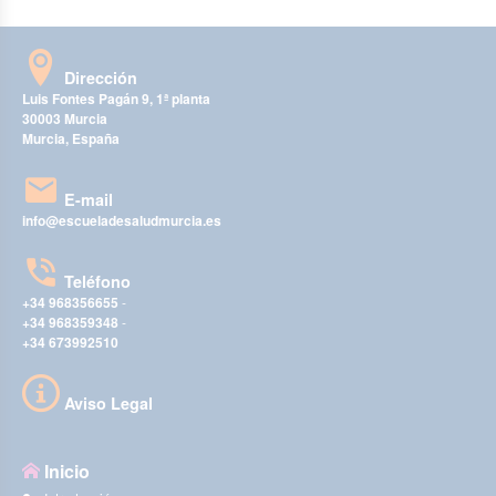
Dirección
Luis Fontes Pagán 9, 1ª planta
30003 Murcia
Murcia, España
E-mail
info@escueladesaludmurcia.es
Teléfono
+34 968356655
-
+34 968359348
-
+34 673992510
Aviso Legal
Inicio