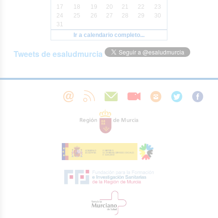
17
18
19
20
21
22
23
24
25
26
27
28
29
30
31
Ir a calendario completo...
Tweets de esaludmurcia