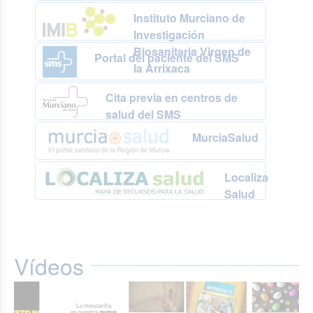
Instituto Murciano de
Investigación
Biosanitaria Virgen de
Portal del paciente del SMS
la Arrixaca
Cita previa en centros de
salud del SMS
MurciaSalud
Localiza
Salud
Vídeos