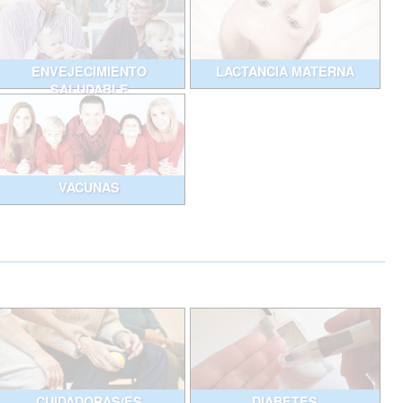
ENVEJECIMIENTO
LACTANCIA MATERNA
SALUDABLE
VACUNAS
CUIDADORAS/ES
DIABETES