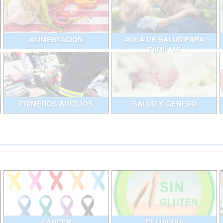
ALIMENTACIÓN
AULA DE SALUD PARA
FAMILIAS
PRIMEROS AUXILIOS
SALUD Y GÉNERO
CÁNCER
CELIAQUÍA