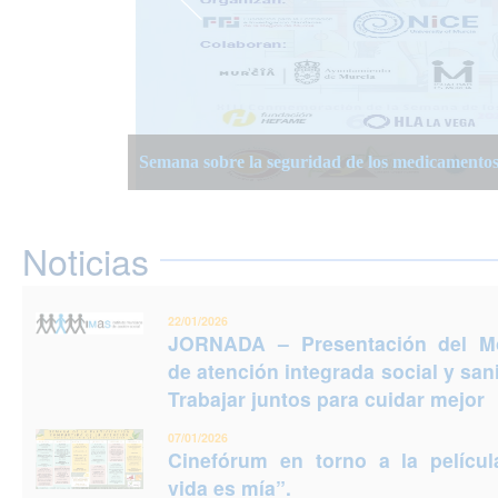
JORNADA – Presentación del Modelo de atención
Semana Planificación Compartida de la Atención
XIII Semanas Adultos Mayores en Murcia 2025
para cuidar mejor
Semana sobre la seguridad de los medicamento
Jornadas Prevención del Suicidio 2025: Puedes e
Noticias
22/01/2026
JORNADA – Presentación del M
de atención integrada social y sani
Trabajar juntos para cuidar mejor
07/01/2026
Cinefórum en torno a la películ
vida es mía”.