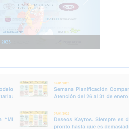
 integrada social y sanitaria: Trabajar juntos
 del 26 al 31 de enero (Murcia)
s 2025
legir otro futuro
07/01/2026
odelo
Semana Planificación Compart
taria:
Atención del 26 al 31 de enero
07/01/2026
a “Mi
Deseos Kayros. Siempre es 
pronto hasta que es demasiado