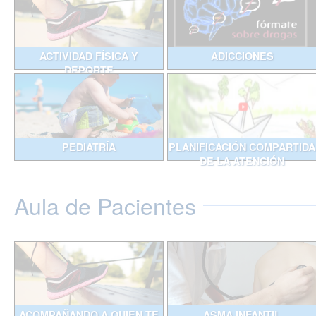
ACTIVIDAD FÍSICA Y
ADICCIONES
DEPORTE
PEDIATRÍA
PLANIFICACIÓN COMPARTIDA
DE LA ATENCIÓN
Aula de Pacientes
ACOMPAÑANDO A QUIEN TE
ASMA INFANTIL