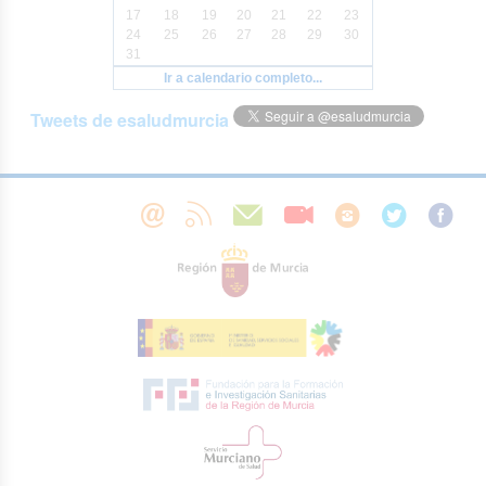
17
18
19
20
21
22
23
24
25
26
27
28
29
30
31
Ir a calendario completo...
Tweets de esaludmurcia