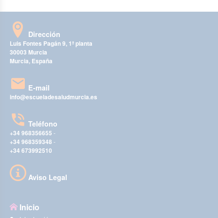
Dirección
Luis Fontes Pagán 9, 1ª planta
30003 Murcia
Murcia, España
E-mail
info@escueladesaludmurcia.es
Teléfono
+34 968356655
-
+34 968359348
-
+34 673992510
Aviso Legal
Inicio