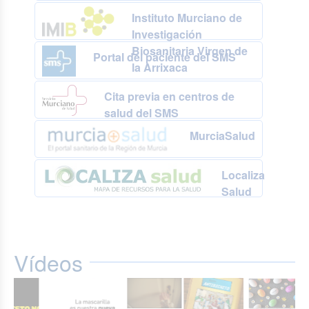
Instituto Murciano de
Investigación
Biosanitaria Virgen de
Portal del paciente del SMS
la Arrixaca
Cita previa en centros de
salud del SMS
MurciaSalud
Localiza
Salud
Vídeos