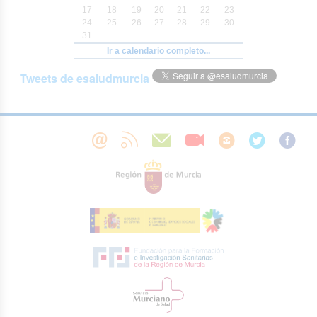
17
18
19
20
21
22
23
24
25
26
27
28
29
30
31
Ir a calendario completo...
Tweets de esaludmurcia