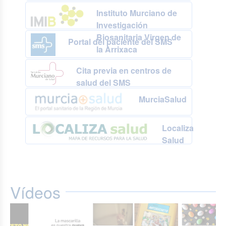
Instituto Murciano de
Investigación
Biosanitaria Virgen de
Portal del paciente del SMS
la Arrixaca
Cita previa en centros de
salud del SMS
MurciaSalud
Localiza
Salud
Vídeos