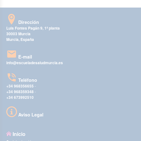
Dirección
Luis Fontes Pagán 9, 1ª planta
30003 Murcia
Murcia, España
E-mail
info@escueladesaludmurcia.es
Teléfono
+34 968356655
-
+34 968359348
-
+34 673992510
Aviso Legal
Inicio