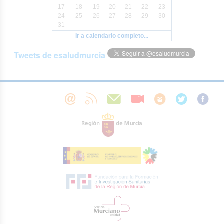
17
18
19
20
21
22
23
24
25
26
27
28
29
30
31
Ir a calendario completo...
Tweets de esaludmurcia