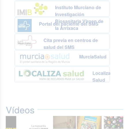
Instituto Murciano de
Investigación
Biosanitaria Virgen de
Portal del paciente del SMS
la Arrixaca
Cita previa en centros de
salud del SMS
MurciaSalud
Localiza
Salud
Vídeos