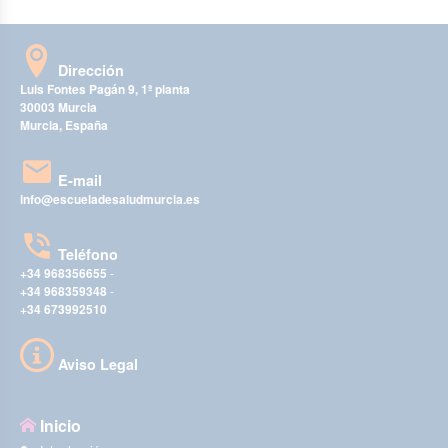
Dirección
Luis Fontes Pagán 9, 1ª planta
30003 Murcia
Murcia, España
E-mail
info@escueladesaludmurcia.es
Teléfono
+34 968356655
-
+34 968359348
-
+34 673992510
Aviso Legal
Inicio