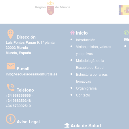
Inicio
Dirección
Mu
Introducción
Luis Fontes Pagán 9, 1ª planta
Visión, misión, valores
30003 Murcia
Murcia, España
y objetivos
Metodología de la
Escuela de Salud
E-mail
info@escueladesaludmurcia.es
Estructura por áreas
temáticas
Organigrama
Teléfono
Contacto
+34 968356655
-
+34 968359348
-
+34 673992510
Aviso Legal
Aula de Salud