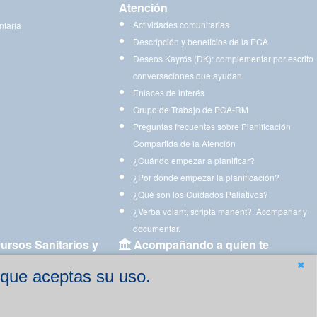
Atención
Actividades comunitarias
ntaria
Descripción y beneficios de la PCA
Deseos Kayrós (DK): complementar por escrito
conversaciones que ayudan
Enlaces de interés
Grupo de Trabajo de PCA-RM
Preguntas frecuentes sobre Planificación
Compartida de la Atención
¿Cuándo empezar a planificar?
¿Por dónde empezar la planificación?
¿Qué son los Cuidados Paliativos?
¿Verba volant, scripta manent?. Acompañar y
documentar.
ursos Sanitarios y
Acompañando a quien te
acompaña
 que aceptas su uso.
Aplicaciones para descargar
Ejercicios estimulación cognitiva para imprimir
gen
Ejercicios y juegos de estimulación on line