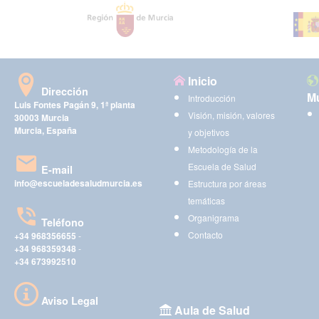
Inicio
Dirección
Mu
Introducción
Luis Fontes Pagán 9, 1ª planta
Visión, misión, valores
30003 Murcia
Murcia, España
y objetivos
Metodología de la
Escuela de Salud
E-mail
info@escueladesaludmurcia.es
Estructura por áreas
temáticas
Organigrama
Teléfono
Contacto
+34 968356655
-
+34 968359348
-
+34 673992510
Aviso Legal
Aula de Salud