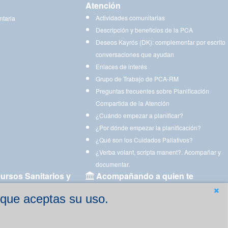
Atención
Actividades comunitarias
ntaria
Descripción y beneficios de la PCA
Deseos Kayrós (DK): complementar por escrito
conversaciones que ayudan
Enlaces de interés
Grupo de Trabajo de PCA-RM
Preguntas frecuentes sobre Planificación
Compartida de la Atención
¿Cuándo empezar a planificar?
¿Por dónde empezar la planificación?
¿Qué son los Cuidados Paliativos?
¿Verba volant, scripta manent?. Acompañar y
documentar.
ursos Sanitarios y
Acompañando a quien te
acompaña
 que aceptas su uso.
Aplicaciones para descargar
Ejercicios estimulación cognitiva para imprimir
gen
Ejercicios y juegos de estimulación on line