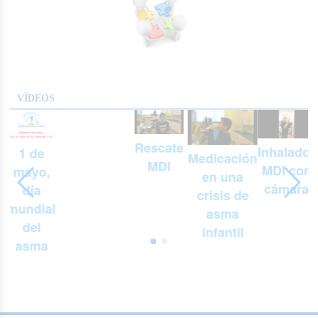
VÍDEOS
Rescate
Inhalador
1 de
Medicación
MDI
MDI con
mayo,
en una
cámara
día
crisis de
mundial
asma
del
infantil
asma