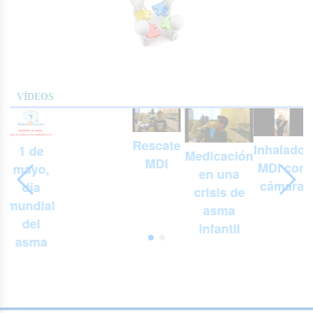
VÍDEOS
Rescate
Inhalador
1 de
Medicación
MDI
MDI con
mayo,
en una
cámara
día
crisis de
mundial
asma
del
infantil
asma