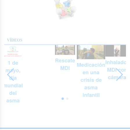
VÍDEOS
Rescate
Inhalador
1 de
Medicación
MDI
MDI con
mayo,
en una
cámara
día
crisis de
mundial
asma
del
infantil
asma