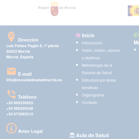
Inicio
Dirección
Mu
Introducción
Luis Fontes Pagán 9, 1ª planta
Visión, misión, valores
30003 Murcia
Murcia, España
y objetivos
Metodología de la
Escuela de Salud
E-mail
info@escueladesaludmurcia.es
Estructura por áreas
temáticas
Organigrama
Teléfono
Contacto
+34 968356655
-
+34 968359348
-
+34 673992510
Aviso Legal
Aula de Salud