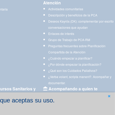
Atención
Actividades comunitarias
ntaria
Descripción y beneficios de la PCA
Deseos Kayrós (DK): complementar por escrito
conversaciones que ayudan
Enlaces de interés
Grupo de Trabajo de PCA-RM
Preguntas frecuentes sobre Planificación
Compartida de la Atención
¿Cuándo empezar a planificar?
¿Por dónde empezar la planificación?
¿Qué son los Cuidados Paliativos?
¿Verba volant, scripta manent?. Acompañar y
documentar.
ursos Sanitarios y
Acompañando a quien te
acompaña
 que aceptas su uso.
Aplicaciones para descargar
Ejercicios estimulación cognitiva para imprimir
gen
Ejercicios y juegos de estimulación on line