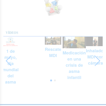
VÍDEOS
Rescate
Inhalador
1 de
Medicación
MDI
MDI con
mayo,
en una
cámara
día
crisis de
mundial
asma
del
infantil
asma