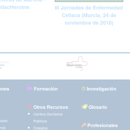
liacHeroine
III Jornadas de Enfermedad
Celiaca (Murcia, 24 de
noviembre de 2018)
ones
Formación
Investigación
Otros Recursos
Glosario
Centros Sanitarios
sobre
Públicos
Profesionales
rnet
Colegios