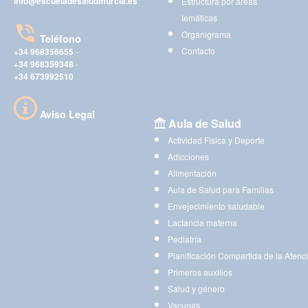
info@escueladesaludmurcia.es
Estructura por áreas
temáticas
Organigrama
Teléfono
Contacto
+34 968356655
-
+34 968359348
-
+34 673992510
Aviso Legal
Aula de Salud
Actividad Física y Deporte
Adicciones
Alimentación
Aula de Salud para Familias
Envejecimiento saludable
Lactancia materna
Pediatría
Planificación Compartida de la Atenc
Primeros auxilios
Salud y género
Vacunas