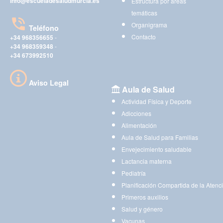
info@escueladesaludmurcia.es
Estructura por áreas
temáticas
Organigrama
Teléfono
Contacto
+34 968356655
-
+34 968359348
-
+34 673992510
Aviso Legal
Aula de Salud
Actividad Física y Deporte
Adicciones
Alimentación
Aula de Salud para Familias
Envejecimiento saludable
Lactancia materna
Pediatría
Planificación Compartida de la Atenc
Primeros auxilios
Salud y género
Vacunas