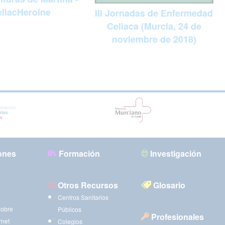
liacHeroine
III Jornadas de Enfermedad
Celiaca (Murcia, 24 de
noviembre de 2018)
ones
Formación
Investigación
Otros Recursos
Glosario
Centros Sanitarios
sobre
Públicos
Profesionales
rnet
Colegios