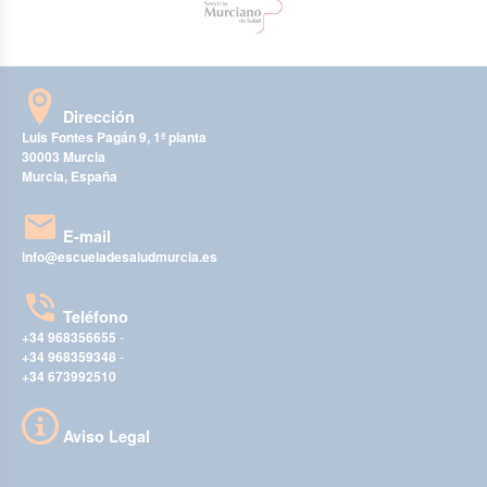
Dirección
Luis Fontes Pagán 9, 1ª planta
30003 Murcia
Murcia, España
E-mail
info@escueladesaludmurcia.es
Teléfono
+34 968356655
-
+34 968359348
-
+34 673992510
Aviso Legal