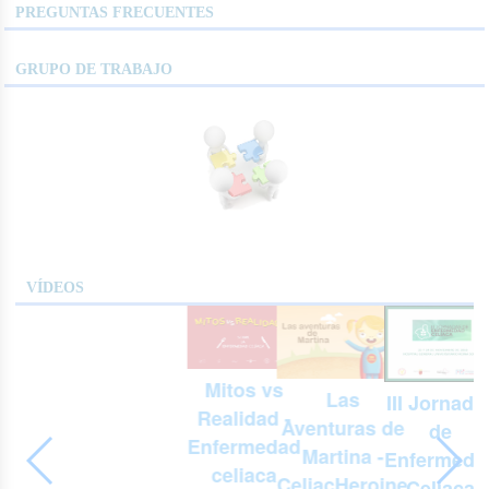
PREGUNTAS FRECUENTES
GRUPO DE TRABAJO
VÍDEOS
Mitos vs
Las
s
III Jornada
Realidad -
Aventuras de
de
Enfermedad
Martina -
d
Enfermeda
celiaca
CeliacHeroine
Celiaca