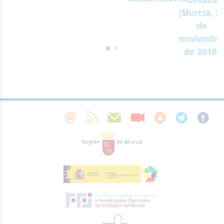
3
(Murcia, 2
de
e
noviembr
de 2018)