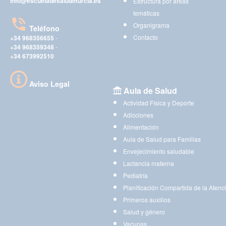
info@escueladesaludmurcia.es
Estructura por áreas
temáticas
Organigrama
Teléfono
Contacto
+34 968356655
-
+34 968359348
-
+34 673992510
Aviso Legal
Aula de Salud
Actividad Física y Deporte
Adicciones
Alimentación
Aula de Salud para Familias
Envejecimiento saludable
Lactancia materna
Pediatría
Planificación Compartida de la Atenc
Primeros auxilios
Salud y género
Vacunas