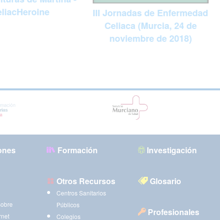
liacHeroine
III Jornadas de Enfermedad
Celiaca (Murcia, 24 de
noviembre de 2018)
ones
Formación
Investigación
Otros Recursos
Glosario
Centros Sanitarios
sobre
Públicos
Profesionales
rnet
Colegios