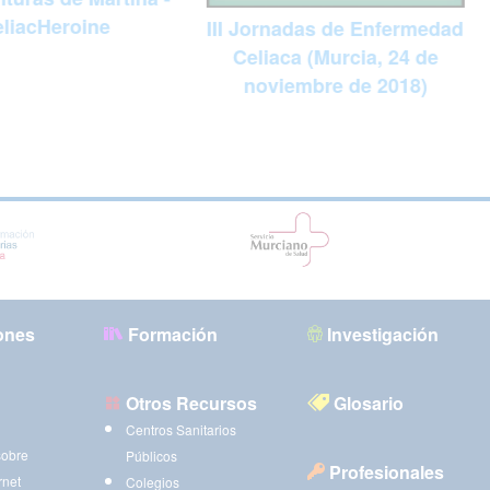
liacHeroine
III Jornadas de Enfermedad
Celiaca (Murcia, 24 de
noviembre de 2018)
ones
Formación
Investigación
Otros Recursos
Glosario
Centros Sanitarios
sobre
Públicos
Profesionales
rnet
Colegios