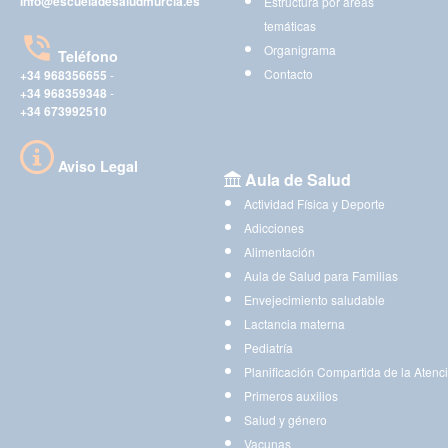
info@escueladesaludmurcia.es
Estructura por áreas
temáticas
Organigrama
Teléfono
Contacto
+34 968356655
-
+34 968359348
-
+34 673992510
Aviso Legal
Aula de Salud
Actividad Física y Deporte
Adicciones
Alimentación
Aula de Salud para Familias
Envejecimiento saludable
Lactancia materna
Pediatría
Planificación Compartida de la Atenc
Primeros auxilios
Salud y género
Vacunas