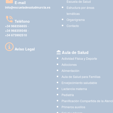
Escuela de Salud
E-mail
info@escueladesaludmurcia.es
Estructura por áreas
temáticas
Organigrama
Teléfono
Contacto
+34 968356655
-
+34 968359348
-
+34 673992510
Aviso Legal
Aula de Salud
Actividad Física y Deporte
Adicciones
Alimentación
Aula de Salud para Familias
Envejecimiento saludable
Lactancia materna
Pediatría
Planificación Compartida de la Atenc
Primeros auxilios
Salud y género