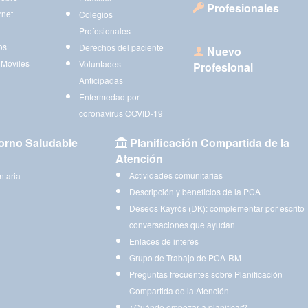
Profesionales
rnet
Colegios
Profesionales
os
Derechos del paciente
Nuevo
 Móviles
Voluntades
Profesional
Anticipadas
Enfermedad por
coronavirus COVID-19
orno Saludable
Planificación Compartida de la
Atención
Actividades comunitarias
ntaria
Descripción y beneficios de la PCA
Deseos Kayrós (DK): complementar por escrito
conversaciones que ayudan
Enlaces de interés
Grupo de Trabajo de PCA-RM
Preguntas frecuentes sobre Planificación
Compartida de la Atención
¿Cuándo empezar a planificar?