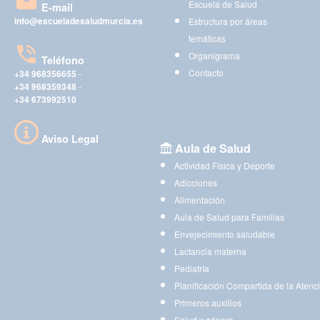
Escuela de Salud
E-mail
info@escueladesaludmurcia.es
Estructura por áreas
temáticas
Organigrama
Teléfono
Contacto
+34 968356655
-
+34 968359348
-
+34 673992510
Aviso Legal
Aula de Salud
Actividad Física y Deporte
Adicciones
Alimentación
Aula de Salud para Familias
Envejecimiento saludable
Lactancia materna
Pediatría
Planificación Compartida de la Atenc
Primeros auxilios
Salud y género