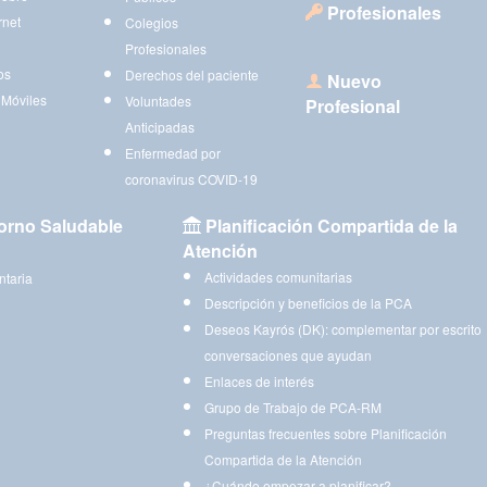
Profesionales
rnet
Colegios
Profesionales
os
Derechos del paciente
Nuevo
 Móviles
Voluntades
Profesional
Anticipadas
Enfermedad por
coronavirus COVID-19
orno Saludable
Planificación Compartida de la
Atención
Actividades comunitarias
ntaria
Descripción y beneficios de la PCA
Deseos Kayrós (DK): complementar por escrito
conversaciones que ayudan
Enlaces de interés
Grupo de Trabajo de PCA-RM
Preguntas frecuentes sobre Planificación
Compartida de la Atención
¿Cuándo empezar a planificar?