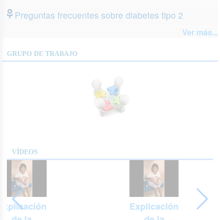
Preguntas frecuentes sobre diabetes tipo 2
Ver más...
GRUPO DE TRABAJO
VÍDEOS
Explicación
Explicación
de la
de la