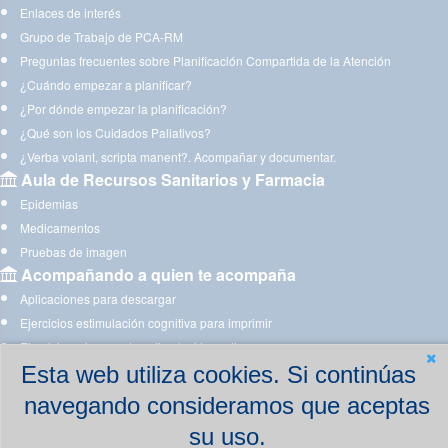
Enlaces de interés
Grupo de Trabajo de PCA-RM
Preguntas frecuentes sobre Planificación Compartida de la Atención
¿Cuándo empezar a planificar?
¿Por dónde empezar la planificación?
¿Qué son los Cuidados Paliativos?
¿Verba volant, scripta manent?. Acompañar y documentar.
Aula de Recursos Sanitarios y Farmacia
Epidemias
Medicamentos
Pruebas de imagen
Acompañando a quien te acompaña
Aplicaciones para descargar
Ejercicios estimulación cognitiva para imprimir
Ejercicios y juegos de estimulación on line
Esta web utiliza cookies. Si continúas
navegando consideramos que aceptas
su uso.