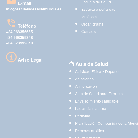
Escuela de Salud
E-mail
info@escueladesaludmurcia.es
Estructura por áreas
temáticas
Organigrama
Teléfono
Contacto
+34 968356655
-
+34 968359348
-
+34 673992510
Aviso Legal
Aula de Salud
Actividad Física y Deporte
Adicciones
Alimentación
Aula de Salud para Familias
Envejecimiento saludable
Lactancia materna
Pediatría
Planificación Compartida de la Atenc
Primeros auxilios
Salud y género