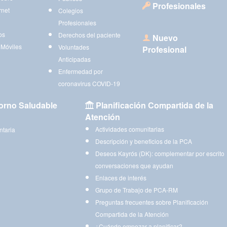
Profesionales
rnet
Colegios
Profesionales
os
Derechos del paciente
Nuevo
 Móviles
Voluntades
Profesional
Anticipadas
Enfermedad por
coronavirus COVID-19
orno Saludable
Planificación Compartida de la
Atención
Actividades comunitarias
ntaria
Descripción y beneficios de la PCA
Deseos Kayrós (DK): complementar por escrito
conversaciones que ayudan
Enlaces de interés
Grupo de Trabajo de PCA-RM
Preguntas frecuentes sobre Planificación
Compartida de la Atención
¿Cuándo empezar a planificar?